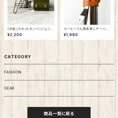
CB缶 (カセットボンベ）ジュニ
コーヒーミル用本革レザーハン
ア・SOTO ST-711 125g 用 カ
ドルホルダー 栃木レザー・姫路
¥2,200
¥1,980
バー 栃木レザー 日本製 SPO-
レザー 日本製 SPO-008
002-2
CATEGORY
FASHION
GEAR
商品一覧に戻る