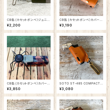
CB缶 (カセットボンベ）ジュニ
CB缶 (カセットボンベ）カバー
ア・SOTO ST-711 125g 用 カ
栃木レザー 日本製 SPO-002
¥2,200
¥3,190
バー 栃木レザー 日本製 SPO-
002-2
CB缶 (カセットボンベ）カバー
SOTO ST-485 COMPACT
迷彩柄イタリアンレザー 日本製
(コンパクト)・486 ACTIVE(ア
¥3,850
¥3,080
SPO-002-1
クティブ)マイクロトーチ用カバ
ー（真鍮フック付） 栃木レザー・
姫路レザー 日本製 SPO-012