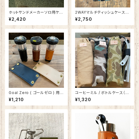
ホットサンドメーカーソロ用ケー
2WAYマルチティッシュケース
ス 無地＆カモ SPO-033
無地＆カモ柄 SPZ-1654
¥2,420
¥2,750
Goal Zero ( ゴールゼロ ) 用本
コーヒーミル / ボトルケース（L）
革レザーカバー 栃木レザー・姫
日本製 SPO-032-1
¥1,210
¥1,320
路レザー 日本製 SPO-027