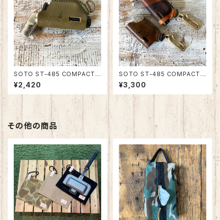
SOTO ST-485 COMPACT
SOTO ST-485 COMPACT
(コンパクト)・486 ACTIVE(ア
(コンパクト)・486 ACTIVE(ア
¥2,420
¥3,300
クティブ)マイクロトーチ用カバ
クティブ)マイクロトーチ用カバ
ー（真鍮フック無） 栃木レザー・
ー（真鍮フック付） 迷彩 イタリア
姫路レザー 日本製 SPO-014
ンレザー 日本製 SPO-013
その他の商品