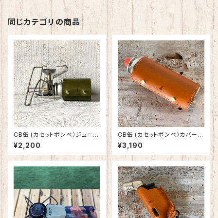
同じカテゴリの商品
CB缶 (カセットボンベ）ジュニ
CB缶 (カセットボンベ）カバー
ア・SOTO ST-711 125g 用 カ
栃木レザー 日本製 SPO-002
¥2,200
¥3,190
バー 栃木レザー 日本製 SPO-
002-2