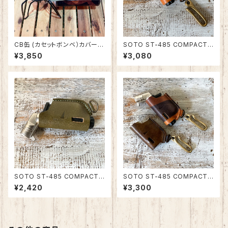
CB缶 (カセットボンベ）カバー
SOTO ST-485 COMPACT
迷彩柄イタリアンレザー 日本製
(コンパクト)・486 ACTIVE(ア
¥3,850
¥3,080
SPO-002-1
クティブ)マイクロトーチ用カバ
ー（真鍮フック付） 栃木レザー・
姫路レザー 日本製 SPO-012
SOTO ST-485 COMPACT
SOTO ST-485 COMPACT
(コンパクト)・486 ACTIVE(ア
(コンパクト)・486 ACTIVE(ア
¥2,420
¥3,300
クティブ)マイクロトーチ用カバ
クティブ)マイクロトーチ用カバ
ー（真鍮フック無） 栃木レザー・
ー（真鍮フック付） 迷彩 イタリア
姫路レザー 日本製 SPO-014
ンレザー 日本製 SPO-013