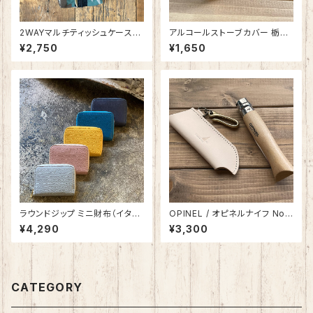
2WAYマルチティッシュケース
アルコールストーブカバー 栃木
無地＆カモ柄 SPZ-1654
レザー・姫路レザー 日本製 SP
¥2,750
¥1,650
O-009
ラウンドジップ ミニ財布（イタリ
OPINEL / オピネルナイフ No.
アンレザー）日本製 SPW-007
09用 レザーケース 栃木・姫路
¥4,290
¥3,300
-2
レザー 日本製 SPO-017
CATEGORY