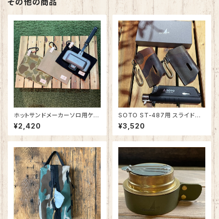
その他の商品
ホットサンドメーカーソロ用ケー
SOTO ST-487用 スライドト
ス 無地＆カモ SPO-033
ーチカバー（真鍮フック付） 迷彩
¥2,420
¥3,520
柄 イタリアンレザー 日本製 SP
O-036