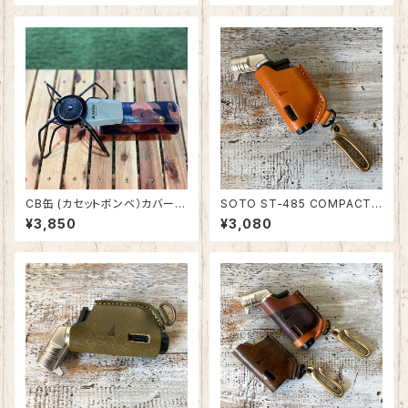
002-2
CB缶 (カセットボンベ）カバー
SOTO ST-485 COMPACT
迷彩柄イタリアンレザー 日本製
(コンパクト)・486 ACTIVE(ア
¥3,850
¥3,080
SPO-002-1
クティブ)マイクロトーチ用カバ
ー（真鍮フック付） 栃木レザー・
姫路レザー 日本製 SPO-012