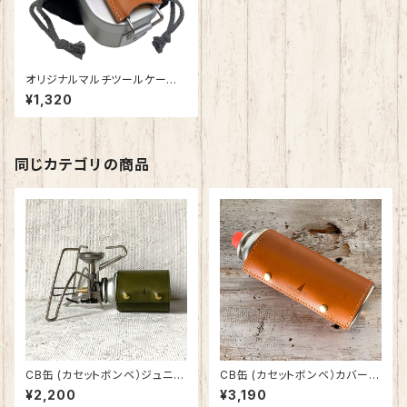
オリジナルマルチツールケース
無地＆カモ柄 SPO-005
¥1,320
同じカテゴリの商品
CB缶 (カセットボンベ）ジュニ
CB缶 (カセットボンベ）カバー
ア・SOTO ST-711 125g 用 カ
栃木レザー 日本製 SPO-002
¥2,200
¥3,190
バー 栃木レザー 日本製 SPO-