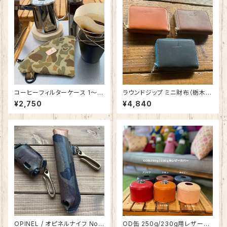
コーヒーフィルターケース 1～4
ラウンドジップ ミニ財布（栃木レ
杯用 無地＆カモ柄 SPO-034
ザー）日本製 SPW-007-1
¥2,750
¥4,840
OPINEL / オピネルナイフ No.1
OD缶 250g/230g用レザーカ