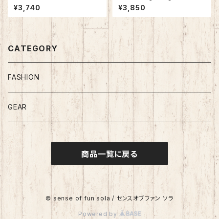
0用 迷彩イタリアンレザーケー
バー 栃木レザー 日本製 SPO-
¥3,740
¥3,850
ス 日本製 SPO-021
029
CATEGORY
FASHION
GEAR
商品一覧に戻る
© sense of fun sola / センスオブファン ソラ
Powered by