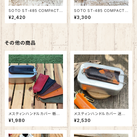
SOTO ST-485 COMPACT
SOTO ST-485 COMPACT
(コンパクト)・486 ACTIVE(ア
(コンパクト)・486 ACTIVE(ア
¥2,420
¥3,300
クティブ)マイクロトーチ用カバ
クティブ)マイクロトーチ用カバ
ー（真鍮フック無） 栃木レザー・
ー（真鍮フック付） 迷彩 イタリア
姫路レザー 日本製 SPO-014
ンレザー 日本製 SPO-013
その他の商品
メスティンハンドルカバー 栃木
メスティンハンドルカバー 迷彩
レザー 日本製 SPO-003
柄 イタリアンレザー 日本製 SP
¥1,980
¥2,530
O-003-2